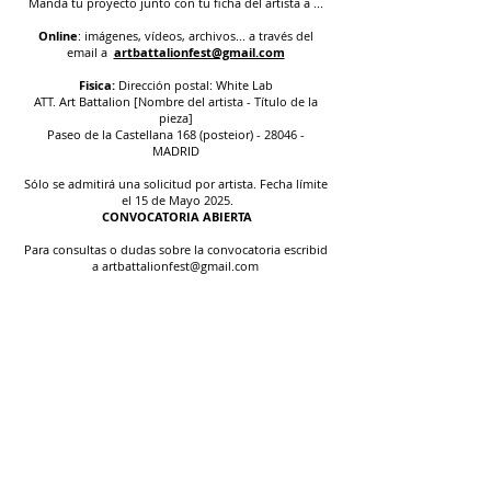
Manda tu proyecto junto con tu ficha del artista a ...
Online
: imágenes, vídeos, archivos... a través del
email a
artbattalionfest@gmail.com
Fisica:
Dirección postal: White Lab
ATT. Art Battalion [Nombre del artista - Título de la
pieza]
Paseo de la Castellana 168 (posteior) - 28046 -
MADRID
Sólo se admitirá una solicitud por artista. Fecha límite
el 15 de Mayo 2025.
CONVOCATORIA ABIERTA
Para consultas o dudas sobre la convocatoria escribid
a
artbattalionfest@gmail.com
© White Lab S.L - Aviso legal
www.whitelab.es