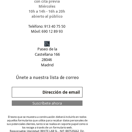
con cita previa
Miércoles
10h a 14h - 16h a 20h
abierto al público
Teléfono:
913 40 75 50
Móvil:
690 12 89 93
Paseo de la
Castellana 166
28046
Madrid
Únete a nuestra lista de correo
Suscríbete ahora
El texto que se muestra a continuación deberá incluirlo en todos
aquellos formularios que utilice para recabar datos personales de
sus potenciales clientes, tanto si se realiza en soporte papel como si
los recoge a través de un formulario web.
Responsable: Identidad: WHITE LAB SL - NIF: B87535662 Dir.