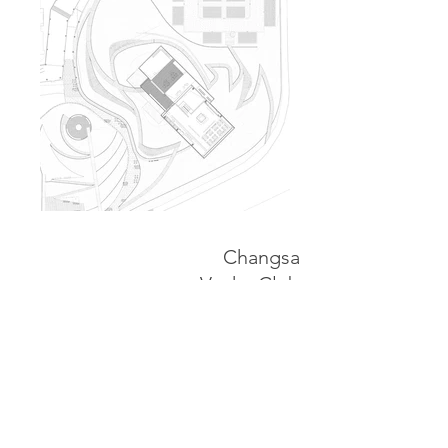
Changsa
Vanke Club
Lugar: Guanzhou, China
Tipologia: Oficina, cafe
Estado: Construido
Vanke Club es el Centro de Marketing en
el mayor desarrollo de las agueras de la
ciudad de Changsa, en la zona de
crecimiento. El club privado esta