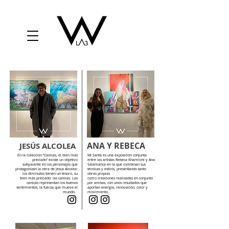
ANA Y REBECA
JESÚS ALCOLEA
En la Colección “Canicas, el bien más
Mi Santa es una exposición conjunta
preciado” existe un objetivo
entre las artistas Rebeca Khamlichi y Ana
subyacente en los personajes que
Salamanca en la que combinan sus
protagonizan la obra de Jesús Alcolea:
técnicas y estilos, presentando tanto
los diminutos tienen un tesoro, su
obras propias
bien más preciado: las canicas. Las
como creaciones realizadas en conjunto
canicas representan los buenos
por ambas, con unos resultados que
sentimientos, la fuerza que mueve el
aportan energía, renovación, color y
mundo.
movimiento.